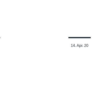
Das Functional Movement
Screening – nicht nur für
Sportler die richtige Wahl!
Lesen
14. Apr. 20
Status Quo Physiotherapie –
Chancen und Hindernisse
eines wundervollen Berufs
Lesen