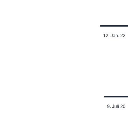
Lesen
12. Jan. 22
Schulterschmerz bei
Überkopfsportlern beseitigen
Lesen
9. Juli 20