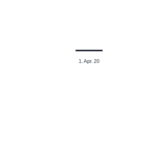
Produktivität steigern – aber
wie?
Lesen
1. Apr. 20
Amor Fati – Liebe zum
Schicksal
Lesen