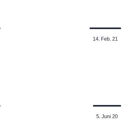
Lesen
14. Feb. 21
Bewegung und die
menschliche Natur
Lesen
5. Juni 20