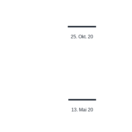
Lesen
25. Okt. 20
Ernährung als natürliche
Einschlafhilfe
Lesen
13. Mai 20