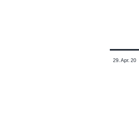
Die Rolle des Arbeitsplatzes
bei Rückenbeschwerden
Lesen
29. Apr. 20
Gesundes Arbeiten – Reicht
aus den Knien heben und
den Bildschirm einstellen
aus?
Lesen