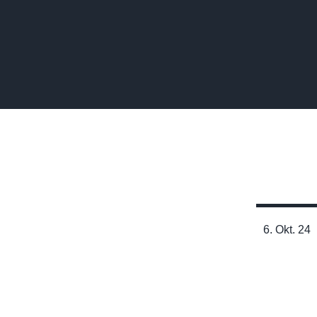
6. Okt. 24
Exogene Ketone im
Volleyball