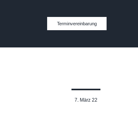
Terminvereinbarung
7. März 22
Meine 11 Grundregeln zum
Thema Ernährung