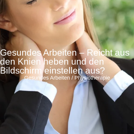
Gesundes Arbeiten – Reicht aus
den Knien heben und den
Bildschirm einstellen aus?
Gesundes Arbeiten
/
Physiotherapie