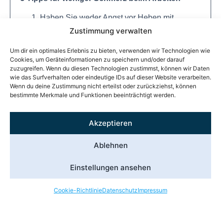
Haben Sie weder Angst vor Heben mit
rundem Rücken, noch vor dem Sitzen vor
Zustimmung verwalten
einem Computerbildschirm.
Um dir ein optimales Erlebnis zu bieten, verwenden wir Technologien wie
Vermeiden Sie jedoch Monotonie, lang
Cookies, um Geräteinformationen zu speichern und/oder darauf
eingenommene gleiche Haltungen und
zuzugreifen. Wenn du diesen Technologien zustimmst, können wir Daten
bewegen Sie sich an der Arbeit so oft es geht.
wie das Surfverhalten oder eindeutige IDs auf dieser Website verarbeiten.
Wenn du deine Zustimmung nicht erteilst oder zurückziehst, können
Sitzen Sie immer anders. Die richtige
bestimmte Merkmale und Funktionen beeinträchtigt werden.
Sitzposition ist die nächste.
Beziehen Sie in der Untersuchung Ihrer
Akzeptieren
Probleme immer auch andere Faktoren mit
ein. Beispiele dafür sind Stress, Schlafqualität
Ablehnen
oder Konflikte mit Kollegen oder
Vorgesetzten. All das kann einen Schmerz
Einstellungen ansehen
verstärken.
Optimieren Sie Ihren Schlaf und Ihre
Cookie-Richtlinie
Datenschutz
Impressum
Ernährung. Dazu wird es gesonderte
Blogbeiträge geben.
Katastrophisieren Sie nicht. Schmerz ist ein